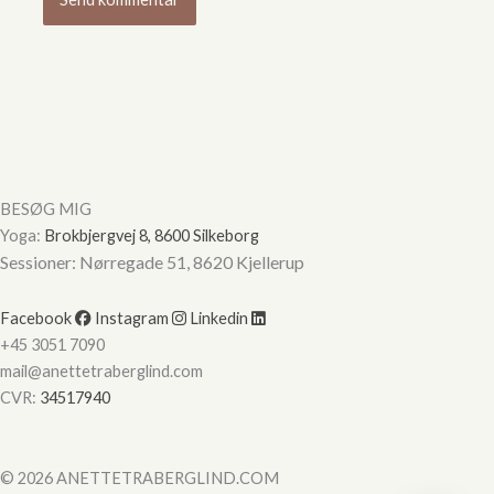
Hej
Hvordan kan vi hjælpe?
Start en ny samtale
Har du et spørgsmål? Start en ny samtale
Kontaktinformation
BESØG MIG
Booking af ydelser
Yoga:
Brokbjergvej 8, 8600 Silkeborg
Lokation
Sessioner: Nørregade 51, 8620 Kjellerup
Ydelser tilbudt
Facebook
Instagram
Linkedin
Priser
+45 3051 7090
mail@anettetraberglind.com
CVR:
34517940
© 2026 ANETTETRABERGLIND.COM