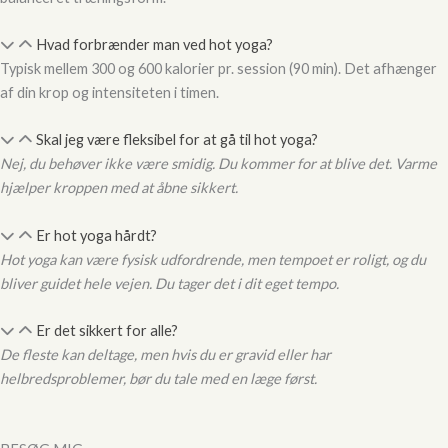
Hvad forbrænder man ved hot yoga?
Typisk mellem 300 og 600 kalorier pr. session (90 min). Det afhænger
af din krop og intensiteten i timen.
Skal jeg være fleksibel for at gå til hot yoga?
Nej, du behøver ikke være smidig. Du kommer for at blive det. Varme
hjælper kroppen med at åbne sikkert.
Er hot yoga hårdt?
Hot yoga kan være fysisk udfordrende, men tempoet er roligt, og du
Hej 👋
bliver guidet hele vejen. Du tager det i dit eget tempo.
Hvordan kan vi hjælpe?
Er det sikkert for alle?
De fleste kan deltage, men hvis du er gravid eller har
Start en ny samtale
Har du et spørgsmål? Start en ny samtale
helbredsproblemer, bør du tale med en læge først.
Kontaktinformation