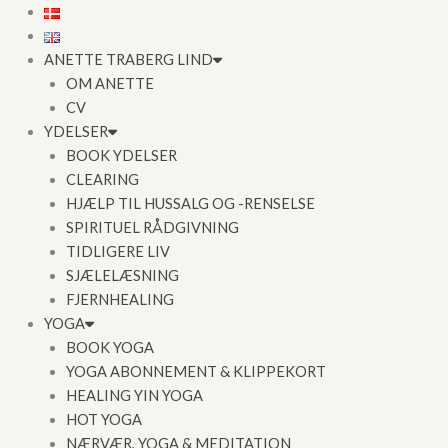
Gå
til
indholdet
ANETTE TRABERG LIND
OM ANETTE
CV
YDELSER
BOOK YDELSER
CLEARING
HJÆLP TIL HUSSALG OG -RENSELSE
SPIRITUEL RÅDGIVNING
TIDLIGERE LIV
SJÆLELÆSNING
FJERNHEALING
YOGA
BOOK YOGA
YOGA ABONNEMENT & KLIPPEKORT
HEALING YIN YOGA
HOT YOGA
NÆRVÆR, YOGA & MEDITATION