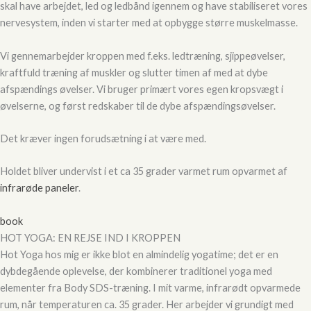
skal have arbejdet, led og ledbånd igennem og have stabiliseret vores
nervesystem, inden vi starter med at opbygge større muskelmasse.
Vi gennemarbejder kroppen med f.eks. ledtræning, sjippeøvelser,
kraftfuld træning af muskler og slutter timen af med at dybe
afspændings øvelser. Vi bruger primært vores egen kropsvægt i
øvelserne, og først redskaber til de dybe afspændingsøvelser.
Det kræver ingen forudsætning i at være med.
Holdet bliver undervist i et ca 35 grader varmet rum opvarmet af
infrarøde paneler
.
book
HOT YOGA: EN REJSE IND I KROPPEN
Hot Yoga hos mig er ikke blot en almindelig yogatime; det er en
dybdegående oplevelse, der kombinerer traditionel yoga med
elementer fra Body SDS-træning. I mit varme, infrarødt opvarmede
rum, når temperaturen ca. 35 grader. Her arbejder vi grundigt med