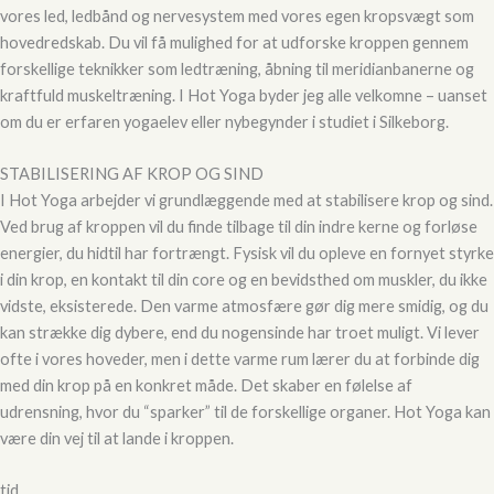
vores led, ledbånd og nervesystem med vores egen kropsvægt som
hovedredskab. Du vil få mulighed for at udforske kroppen gennem
forskellige teknikker som ledtræning, åbning til meridianbanerne og
kraftfuld muskeltræning. I Hot Yoga byder jeg alle velkomne – uanset
om du er erfaren yogaelev eller nybegynder i studiet i Silkeborg.
STABILISERING AF KROP OG SIND
I Hot Yoga arbejder vi grundlæggende med at stabilisere krop og sind.
Ved brug af kroppen vil du finde tilbage til din indre kerne og forløse
energier, du hidtil har fortrængt. Fysisk vil du opleve en fornyet styrke
i din krop, en kontakt til din core og en bevidsthed om muskler, du ikke
vidste, eksisterede. Den varme atmosfære gør dig mere smidig, og du
kan strække dig dybere, end du nogensinde har troet muligt. Vi lever
ofte i vores hoveder, men i dette varme rum lærer du at forbinde dig
med din krop på en konkret måde. Det skaber en følelse af
udrensning, hvor du “sparker” til de forskellige organer. Hot Yoga kan
være din vej til at lande i kroppen.
tid