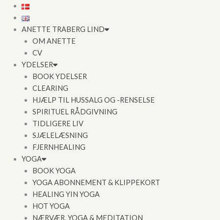
Gå
til
indholdet
ANETTE TRABERG LIND
OM ANETTE
CV
YDELSER
BOOK YDELSER
CLEARING
HJÆLP TIL HUSSALG OG -RENSELSE
SPIRITUEL RÅDGIVNING
TIDLIGERE LIV
SJÆLELÆSNING
FJERNHEALING
YOGA
BOOK YOGA
YOGA ABONNEMENT & KLIPPEKORT
HEALING YIN YOGA
HOT YOGA
NÆRVÆR, YOGA & MEDITATION