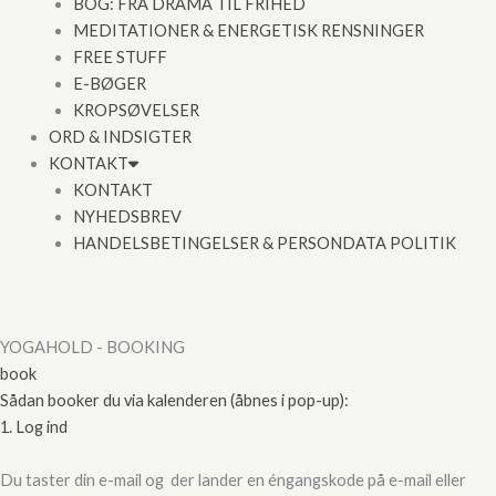
BOG: FRA DRAMA TIL FRIHED
MEDITATIONER & ENERGETISK RENSNINGER
FREE STUFF
E-BØGER
KROPSØVELSER
ORD & INDSIGTER
KONTAKT
KONTAKT
NYHEDSBREV
HANDELSBETINGELSER & PERSONDATA POLITIK
YOGAHOLD - BOOKING
book
Sådan booker du via kalenderen (åbnes i pop-up):
1. Log ind
Du taster din e-mail og der lander en éngangskode på e-mail eller