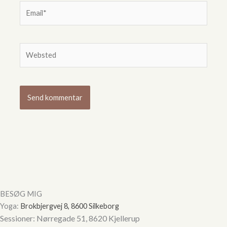
Email*
Websted
Hej
Hvordan kan vi hjælpe?
Start en ny samtale
Har du et spørgsmål? Start en ny samtale
Kontaktinformation
BESØG MIG
Booking af ydelser
Yoga:
Brokbjergvej 8, 8600 Silkeborg
Sessioner: Nørregade 51, 8620 Kjellerup
Lokation